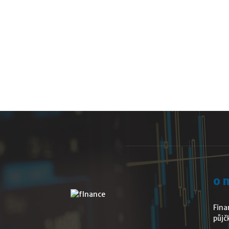
o 
Fina
půjč