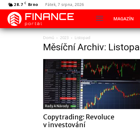
C
Pátek, 7 srpna, 2026
28.7
Brno
FINANCE
MAGAZÍN
portál
Domů
2023
Listopad
Měsíční Archiv: Listop
Rady A Návody
Copytrading: Revoluce
v investování