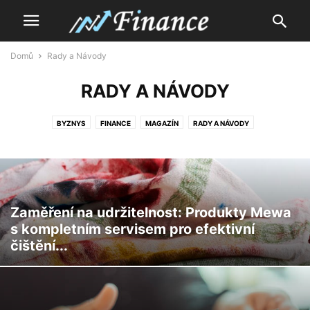
Domů
Rady a Návody
RADY A NÁVODY
BYZNYS
FINANCE
MAGAZÍN
RADY A NÁVODY
Zaměření na udržitelnost: Produkty Mewa
s kompletním servisem pro efektivní
čištění...