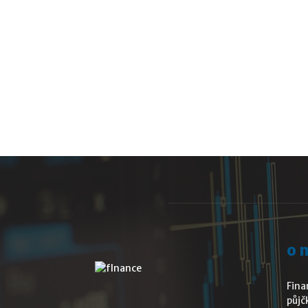
o 
Fina
půjč