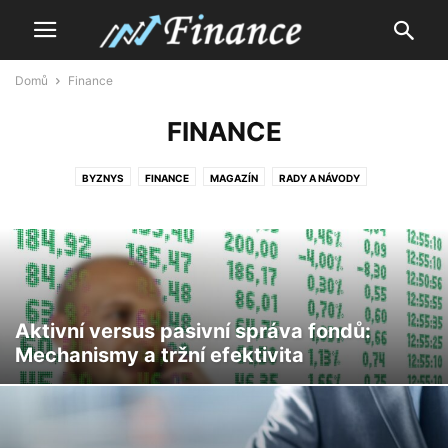
Domů
Finance
FINANCE
BYZNYS
FINANCE
MAGAZÍN
RADY A NÁVODY
Aktivní versus pasivní správa fondů:
Mechanismy a tržní efektivita