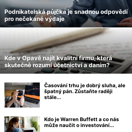
Podnikatelská půjčka je snadnou odpovědí
pro nečekané výdaje
Kde v Opavě najít kvalitní firmu, která
skutečně rozumí účetnictví a daním?
Časování trhu je dobrý sluha, ale
špatný pán. Zůstaňte raději
stále...
Kdo je Warren Buffett a co nás
může naučit o investování...