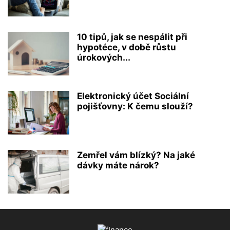
10 tipů, jak se nespálit při
hypotéce, v době růstu
úrokových...
Elektronický účet Sociální
pojišťovny: K čemu slouží?
Zemřel vám blízký? Na jaké
dávky máte nárok?