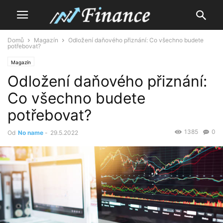
Domů
Magazín
Odložení daňového přiznání: Co všechno budete
potřebovat?
Magazín
Odložení daňového přiznání:
Co všechno budete
potřebovat?
1385
0
Od
No name
-
29.5.2022